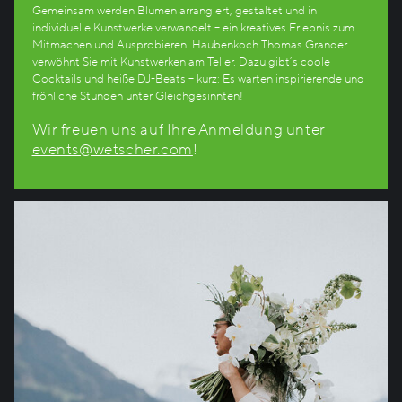
Gemeinsam werden Blumen arrangiert, gestaltet und in
individuelle Kunstwerke verwandelt – ein kreatives Erlebnis zum
Mitmachen und Ausprobieren. Haubenkoch Thomas Grander
verwöhnt Sie mit Kunstwerken am Teller. Dazu gibt’s coole
Cocktails und heiße DJ-Beats – kurz: Es warten inspirierende und
fröhliche Stunden unter Gleichgesinnten!
Wir freuen uns auf Ihre Anmeldung unter
events@wetscher.com
!