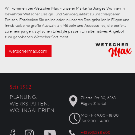
Willkommen bei Wetscher Max – unserer Marke für Junges Wohnen in
bewährter Wetscher Design- und Servicequalität zu unschlagbaren
Preisen. Entdecken Sie online oder in unseren Designhallen in Fügen und
Innsbruck eine große Auswahl an Möbeln und Accessoires, die perfekt
zu einem jungen, stylischen Lifestyle passen Ein alternatives Angebot
zum gehobenen Wetscher Sortiment.
wetschermax.com
Seit 1912.
PLANUNG.
Zillertal Str. 30, 6263
WERKSTÄTTEN.
Fügen, Zillertal
WOHNGALERIEN.
MO - FR 9:00 - 18:00
SA 9:00 - 14:00
+43 (0)5288 600