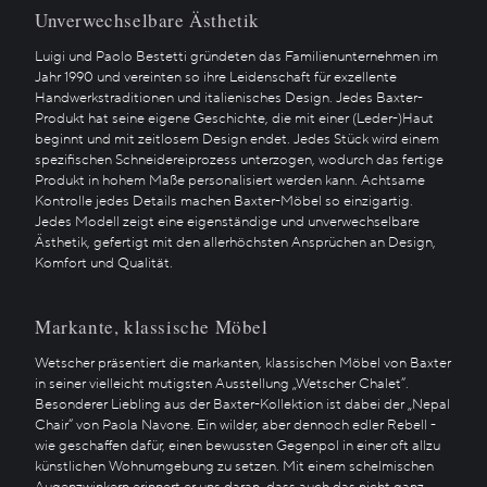
Unverwechselbare Ästhetik
Luigi und Paolo Bestetti gründeten das Familienunternehmen im
Jahr 1990 und vereinten so ihre Leidenschaft für exzellente
Handwerkstraditionen und italienisches Design. Jedes Baxter-
Produkt hat seine eigene Geschichte, die mit einer (Leder-)Haut
beginnt und mit zeitlosem Design endet. Jedes Stück wird einem
spezifischen Schneidereiprozess unterzogen, wodurch das fertige
Produkt in hohem Maße personalisiert werden kann. Achtsame
Kontrolle jedes Details machen Baxter-Möbel so einzigartig.
Jedes Modell zeigt eine eigenständige und unverwechselbare
Ästhetik, gefertigt mit den allerhöchsten Ansprüchen an Design,
Komfort und Qualität.
Markante, klassische Möbel
Wetscher präsentiert die markanten, klassischen Möbel von Baxter
in seiner vielleicht mutigsten Ausstellung „Wetscher Chalet“.
Besonderer Liebling aus der Baxter-Kollektion ist dabei der „Nepal
Chair“ von Paola Navone. Ein wilder, aber dennoch edler Rebell -
wie geschaffen dafür, einen bewussten Gegenpol in einer oft allzu
künstlichen Wohnumgebung zu setzen. Mit einem schelmischen