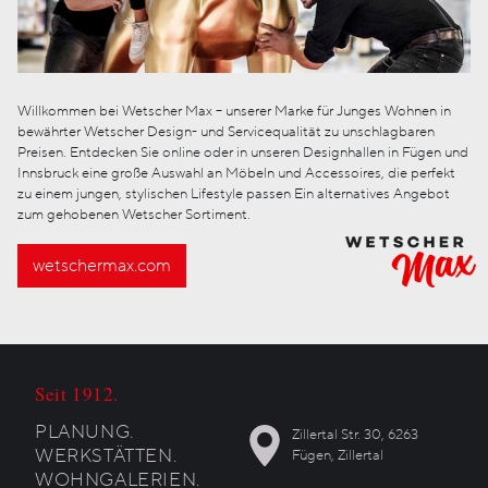
Willkommen bei Wetscher Max – unserer Marke für Junges Wohnen in
bewährter Wetscher Design- und Servicequalität zu unschlagbaren
Preisen. Entdecken Sie online oder in unseren Designhallen in Fügen und
Innsbruck eine große Auswahl an Möbeln und Accessoires, die perfekt
zu einem jungen, stylischen Lifestyle passen Ein alternatives Angebot
zum gehobenen Wetscher Sortiment.
wetschermax.com
Seit 1912.
PLANUNG.
Zillertal Str. 30, 6263
WERKSTÄTTEN.
Fügen, Zillertal
WOHNGALERIEN.