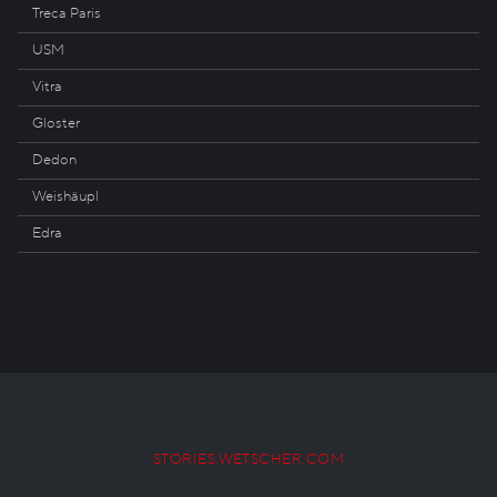
Treca Paris
USM
Vitra
Gloster
Dedon
Weishäupl
Edra
STORIES.WETSCHER.COM