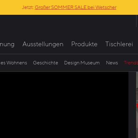
Jetzt:
Großer SOMMER SALE bei Wetscher
anung
Ausstellungen
Produkte
Tischlerei
 des Wohnens
Geschichte
Design Museum
News
Trend