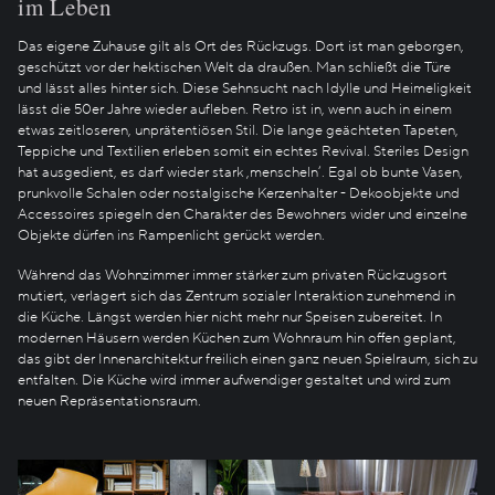
im Leben
Das eigene Zuhause gilt als Ort des Rückzugs. Dort ist man geborgen,
geschützt vor der hektischen Welt da draußen. Man schließt die Türe
und lässt alles hinter sich. Diese Sehnsucht nach Idylle und Heimeligkeit
lässt die 50er Jahre wieder aufleben. Retro ist in, wenn auch in einem
etwas zeitloseren, unprätentiösen Stil. Die lange geächteten Tapeten,
Teppiche und Textilien erleben somit ein echtes Revival. Steriles Design
hat ausgedient, es darf wieder stark ‚menscheln‘. Egal ob bunte Vasen,
prunkvolle Schalen oder nostalgische Kerzenhalter - Dekoobjekte und
Accessoires spiegeln den Charakter des Bewohners wider und einzelne
Objekte dürfen ins Rampenlicht gerückt werden.
Während das Wohnzimmer immer stärker zum privaten Rückzugsort
mutiert, verlagert sich das Zentrum sozialer Interaktion zunehmend in
die Küche. Längst werden hier nicht mehr nur Speisen zubereitet. In
modernen Häusern werden Küchen zum Wohnraum hin offen geplant,
das gibt der Innenarchitektur freilich einen ganz neuen Spielraum, sich zu
entfalten. Die Küche wird immer aufwendiger gestaltet und wird zum
neuen Repräsentationsraum.