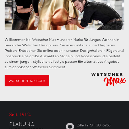
Willkommen bei Wetscher Max – unserer Marke für Junges Wohnen in
bewährter Wetscher Design- und Servicequalität zu unschlagbaren
Preisen. Entdecken Sie online oder in unseren Designhallen in Fügen und
Innsbruck eine große Auswahl an Möbeln und Accessoires, die perfekt
zu einem jungen, stylischen Lifestyle passen Ein alternatives Angebot
zum gehobenen Wetscher Sortiment.
wetschermax.com
Seit 1912.
PLANUNG.
Zillertal Str. 30, 6263