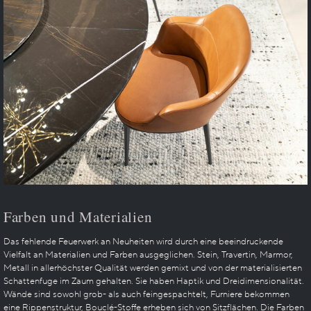
Farben und Materialien
Das fehlende Feuerwerk an Neuheiten wird durch eine beeindruckende
Vielfalt an Materialien und Farben ausgeglichen. Stein, Travertin, Marmor,
Metall in allerhöchster Qualität werden gemixt und von der materialisierten
Schattenfuge im Zaum gehalten. Sie haben Haptik und Dreidimensionalität.
Wände sind sowohl grob- als auch feingespachtelt, Furniere bekommen
eine Rippenstruktur, Bouclé-Stoffe erheben sich von Sitzflächen. Die Farben