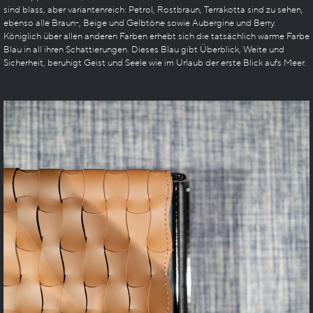
sind blass, aber variantenreich: Petrol, Rostbraun, Terrakotta sind zu sehen,
ebenso alle Braun-, Beige und Gelbtöne sowie Aubergine und Berry.
Königlich über allen anderen Farben erhebt sich die tatsächlich warme Farbe
Blau in all ihren Schattierungen. Dieses Blau gibt Überblick, Weite und
Sicherheit, beruhigt Geist und Seele wie im Urlaub der erste Blick aufs Meer.