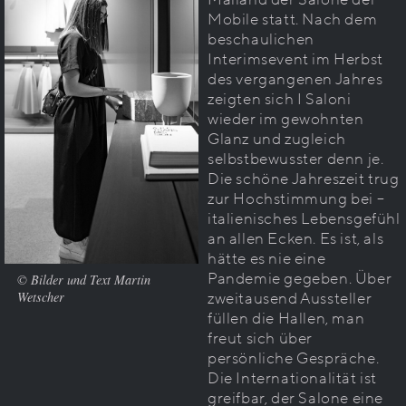
Mobile statt. Nach dem
beschaulichen
Interimsevent im Herbst
des vergangenen Jahres
zeigten sich I Saloni
wieder im gewohnten
Glanz und zugleich
selbstbewusster denn je.
Die schöne Jahreszeit trug
zur Hochstimmung bei –
italienisches Lebensgefühl
an allen Ecken. Es ist, als
hätte es nie eine
Pandemie gegeben. Über
© Bilder und Text Martin
zweitausend Aussteller
Wetscher
füllen die Hallen, man
freut sich über
persönliche Gespräche.
Die Internationalität ist
greifbar, der Salone eine