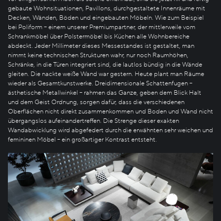
gebaute Wohnsituationen, Pavillons, durchgestaltete Innenräume mit
Decken, Wänden, Böden und eingebauten Möbeln. Wie zum Beispiel
bei Poliform – einem unserer Premiumpartner, der mittlerweile vom
Schrankmöbel über Polstermöbel bis Küchen alle Wohnbereiche
abdeckt. Jeder Millimeter dieses Messestandes ist gestaltet, man
nimmt keine technischen Strukturen wahr, nur noch Raumhöhen,
Schränke, in die Türen integriert sind, die lautlos bündig in die Wände
gleiten. Die nackte weiße Wand war gestern. Heute plant man Räume
wieder als Gesamtkunstwerke. Dreidimensionale Schattenfugen –
ästhetische Metallwinkel – rahmen das Ganze, geben dem Blick Halt
und dem Geist Ordnung, sorgen dafür, dass die verschiedenen
Oberflächen nicht direkt zusammenkommen und Boden und Wand nicht
übergangslos aufeinandertreffen. Die Strenge dieser exakten
Wandabwicklung wird abgefedert durch die erwähnten sehr weichen und
femininen Möbel – ein großartiger Kontrast entsteht.