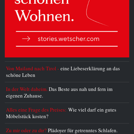
Von Mailand nach Tirol -
eine Liebeserklärung an das
schöne Leben
In der Welt daheim.
Das Beste aus nah und fern im
eigenen Zuhause.
Alles eine Frage des Preises:
Wie viel darf ein gutes
Möbelstück kosten?
Zu mir oder zu dir?
Plädoyer für getrenntes Schlafen.