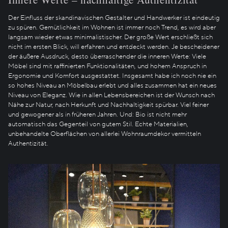
Der Einfluss der skandinavischen Gestalter und Handwerker ist eindeutig
zu spüren. Gemütlichkeit im Wohnen ist immer noch Trend, es wird aber
langsam wieder etwas minimalistischer. Der große Wert erschließt sich
nicht im ersten Blick, will erfahren und entdeckt werden. Je bescheidener
der äußere Ausdruck, desto überraschender die inneren Werte: Viele
Möbel sind mit raffinierten Funktionalitäten, und hohem Anspruch in
Ergonomie und Komfort ausgestattet. Insgesamt habe ich noch nie ein
so hohes Niveau an Möbelbau erlebt und alles zusammen hat ein neues
Niveau von Eleganz. Wie in allen Lebensbereichen ist der Wunsch nach
Nähe zur Natur, nach Herkunft und Nachhaltigkeit spürbar. Viel feiner
und gewogener als in früheren Jahren. Und: Bio ist nicht mehr
automatisch das Gegenteil von gutem Stil. Echte Materialien,
unbehandelte Oberflächen von allerlei Wohnraumdekor vermitteln
Authentizität.