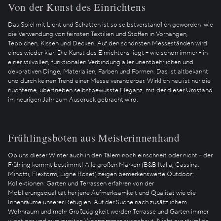
Von der Kunst des Einrichtens
Das Spiel mit Licht und Schatten ist so selbstverständlich geworden wie
die Verwendung von feinsten Textilien und Stoffen in Vorhängen,
Teppichen, Kissen und Decken. Auf den schönsten Messeständen wird
eines wieder klar: Die Kunst des Einrichtens liegt – wie schon immer - in
einer stilvollen, funktionalen Verbindung aller unentbehrlichen und
dekorativen Dinge, Materialien, Farben und Formen. Das ist altbekannt
und durch keinen Trend einer Messe veränderbar. Wirklich neu ist nur die
nüchterne, übertrieben selbstbewusste Eleganz, mit der dieser Umstand
im heurigen Jahr zum Ausdruck gebracht wird.
Frühlingsboten aus Meisterinnenhand
Ob uns dieser Winter auch in den Tälern noch einschneit oder nicht – der
Frühling kommt bestimmt! Alle großen Marken (B&B Italia, Cassina,
Minotti, Flexform, Ligne Roset) zeigen bemerkenswerte Outdoor-
Kollektionen: Garten und Terrassen erfahren von der
Möblierungsqualität her jene Aufmerksamkeit und Qualität wie die
Innenräume unserer Refugien. Auf der Suche nach zusätzlichem
Wohnraum und mehr Großzügigkeit werden Terrasse und Garten immer
wichtiger und zum zweiten Wohnzimmer ausgebaut. Nicht nur räumlich