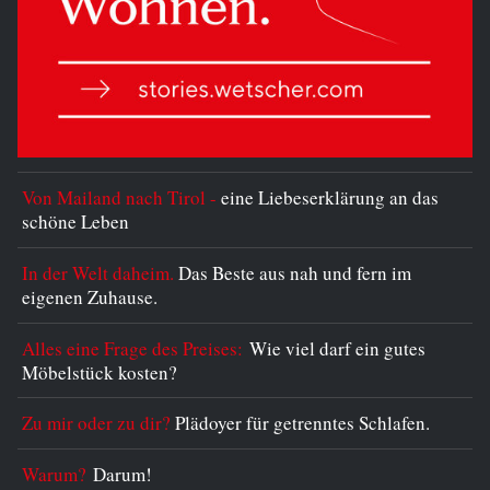
Von Mailand nach Tirol -
eine Liebeserklärung an das
schöne Leben
In der Welt daheim.
Das Beste aus nah und fern im
eigenen Zuhause.
Alles eine Frage des Preises:
Wie viel darf ein gutes
Möbelstück kosten?
Zu mir oder zu dir?
Plädoyer für getrenntes Schlafen.
Warum?
Darum!