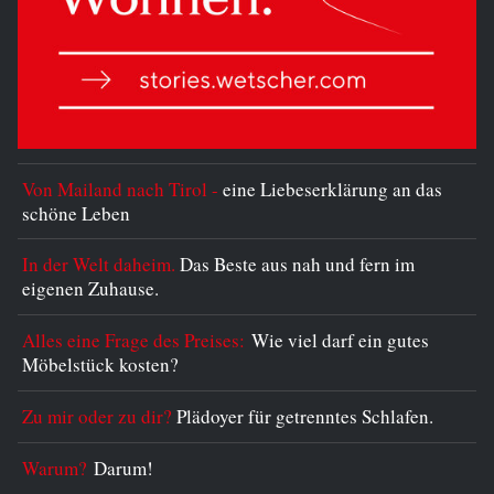
Von Mailand nach Tirol -
eine Liebeserklärung an das
schöne Leben
In der Welt daheim.
Das Beste aus nah und fern im
eigenen Zuhause.
Alles eine Frage des Preises:
Wie viel darf ein gutes
Möbelstück kosten?
Zu mir oder zu dir?
Plädoyer für getrenntes Schlafen.
Warum?
Darum!