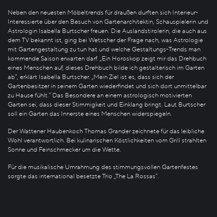
Neben den neuesten Möbeltrends für draußen durften sich Interieur-
Interessierte über den Besuch von Gartenarchitektin, Schauspielerin und
Astrologin Isabella Burtscher freuen. Die Auslandstirolerin, die auch aus
dem TV bekannt ist, ging bei Wetscher der Frage nach, was Astrologie
mit Gartengestaltung zu tun hat und welche Gestaltungs-Trends man
kommende Saison erwarten darf. „Ein Horoskop zeigt mir das Drehbuch
eines Menschen auf, dieses Drehbuch bilde ich gestalterisch im Garten
ab“, erklärt Isabella Burtscher. „Mein Ziel ist es, dass sich der
Gartenbesitzer in seinem Garten wiederfindet und sich dort unmittelbar
zu Hause fühlt.“ Das Besondere an einem astrologisch motivierten
Garten sei, dass dieser Stimmigkeit und Einklang bringt. Laut Burtscher
soll ein Garten das Innerste eines Menschen widerspiegeln.
Der Wattener Haubenkoch Thomas Grander zeichnete für das leibliche
Wohl verantwortlich. Bei kulinarischen Köstlichkeiten vom Grill strahlten
Sonne und Feinschmecker um die Wette.
Für die musikalische Umrahmung des stimmungsvollen Gartenfestes
sorgte das international besetzte Trio „The La Rossas“.