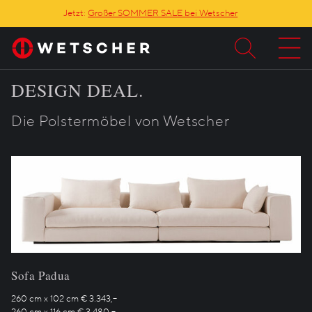
Jetzt:
Großer SOMMER SALE bei Wetscher
DESIGN DEAL.
Die Polstermöbel von Wetscher
Sofa Padua
260 cm x 102 cm € 3.343,–
260 cm x 116 cm € 3.480,–