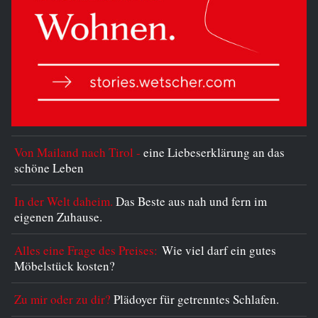
Von Mailand nach Tirol -
eine Liebeserklärung an das
schöne Leben
In der Welt daheim.
Das Beste aus nah und fern im
eigenen Zuhause.
Alles eine Frage des Preises:
Wie viel darf ein gutes
Möbelstück kosten?
Zu mir oder zu dir?
Plädoyer für getrenntes Schlafen.