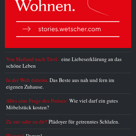
Von Mailand nach Tirol -
eine Liebeserklärung an das
schöne Leben
In der Welt daheim.
Das Beste aus nah und fern im
eigenen Zuhause.
Alles eine Frage des Preises:
Wie viel darf ein gutes
Möbelstück kosten?
Zu mir oder zu dir?
Plädoyer für getrenntes Schlafen.
Warum?
Darum!