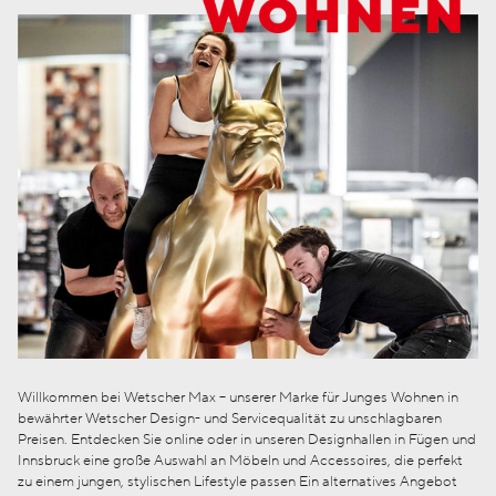
Willkommen bei Wetscher Max – unserer Marke für Junges Wohnen in
bewährter Wetscher Design- und Servicequalität zu unschlagbaren
Preisen. Entdecken Sie online oder in unseren Designhallen in Fügen und
Innsbruck eine große Auswahl an Möbeln und Accessoires, die perfekt
zu einem jungen, stylischen Lifestyle passen Ein alternatives Angebot