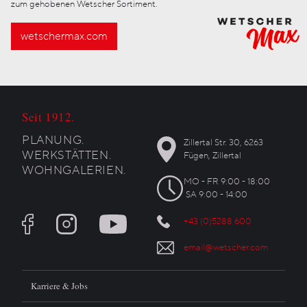
zum gehobenen Wetscher Sortiment.
wetschermax.com
Seit 1912.
PLANUNG.
Zillertal Str. 30, 6263
WERKSTÄTTEN.
Fügen, Zillertal
WOHNGALERIEN.
MO - FR 9:00 - 18:00
SA 9:00 - 14:00
+43 (0)5288 600
email@wetscher.com
Karriere & Jobs