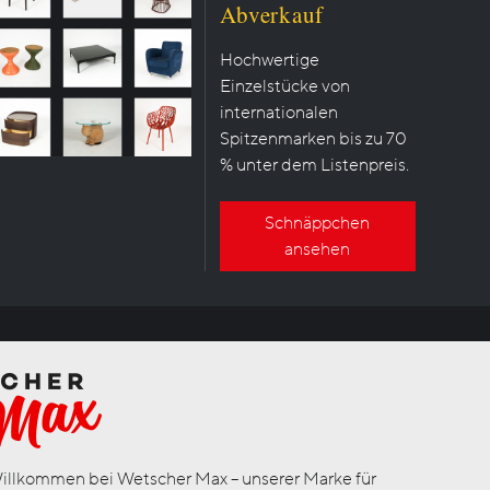
Abverkauf
Hochwertige
Einzelstücke von
internationalen
Spitzenmarken bis zu 70
% unter dem Listenpreis.
Schnäppchen
ansehen
illkommen bei Wetscher Max – unserer Marke für