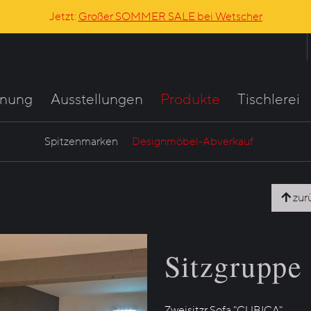
Jetzt:
Großer SOMMER SALE bei Wetscher
anung
Ausstellungen
Produkte
Tischlerei
Spitzenmarken
Designmöbel-Abverkauf
zur
Sitzgrupp
Zweisitzr Sofa "CUBICA"