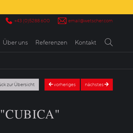
+43 (0)5288 600
email@wetscher.com
Über uns
Referenzen
Kontakt
ück zur Übersicht
vorheriges
nächstes
e "CUBICA"