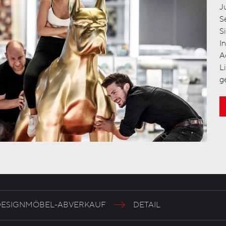
J
S
S
I
A
L
g
DESIGNMÖBEL-ABVERKAUF
DETAIL