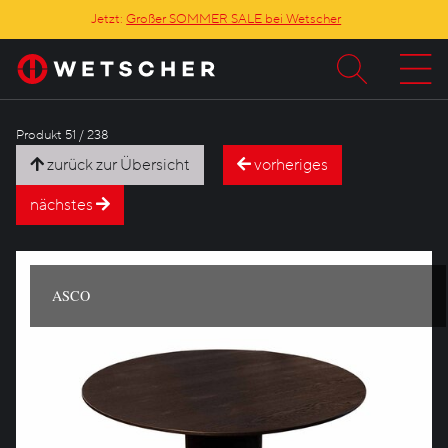
Jetzt:
Großer SOMMER SALE bei Wetscher
Produkt 51 / 238
zurück zur Übersicht
vorheriges
nächstes
ASCO