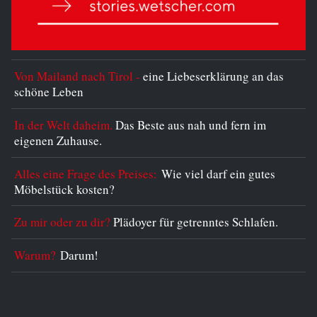
Von Mailand nach Tirol -
eine Liebeserklärung an das
schöne Leben
In der Welt daheim.
Das Beste aus nah und fern im
eigenen Zuhause.
Alles eine Frage des Preises:
Wie viel darf ein gutes
Möbelstück kosten?
Zu mir oder zu dir?
Plädoyer für getrenntes Schlafen.
Warum?
Darum!