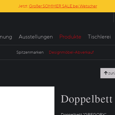
Jetzt:
Großer SOMMER SALE bei Wetscher
anung
Ausstellungen
Produkte
Tischlerei
Spitzenmarken
Designmöbel-Abverkauf
zur
Doppelbet
Doppelbett "GREGORY"