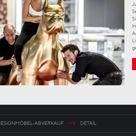
J
S
S
I
A
L
g
DESIGNMÖBEL-ABVERKAUF
DETAIL