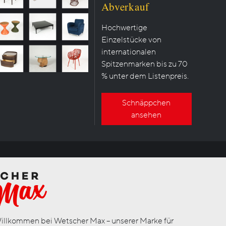
Abverkauf
Hochwertige
Einzelstücke von
internationalen
Spitzenmarken bis zu 70
% unter dem Listenpreis.
Schnäppchen
ansehen
illkommen bei Wetscher Max – unserer Marke für