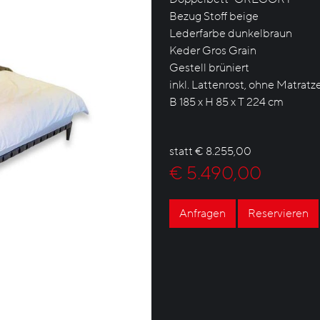
Bezug Stoff beige
Lederfarbe dunkelbraun
Keder Gros Grain
Gestell brüniert
inkl. Lattenrost, ohne Matratz
B 185 x H 85 x T 224 cm
statt € 8.255,00
€ 5.490,00
Anfragen
Reservieren