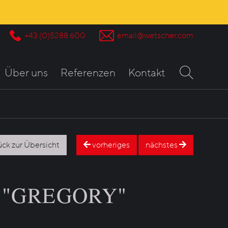
+43 (0)5288 600
email@wetscher.com
Über uns
Referenzen
Kontakt
ück zur Übersicht
vorheriges
nächstes
t "GREGORY"