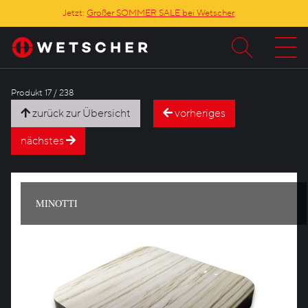
Jetzt:
Großer SOMMER SALE bei Wetscher
Produkt 17 / 238
zurück zur Übersicht
vorheriges
nächstes
MINOTTI