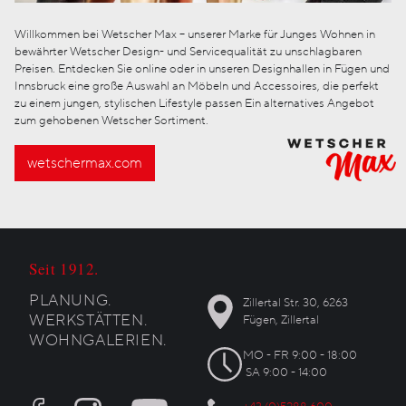
Willkommen bei Wetscher Max – unserer Marke für Junges Wohnen in
bewährter Wetscher Design- und Servicequalität zu unschlagbaren
Preisen. Entdecken Sie online oder in unseren Designhallen in Fügen und
Innsbruck eine große Auswahl an Möbeln und Accessoires, die perfekt
zu einem jungen, stylischen Lifestyle passen Ein alternatives Angebot
zum gehobenen Wetscher Sortiment.
wetschermax.com
Seit 1912.
PLANUNG.
Zillertal Str. 30, 6263
WERKSTÄTTEN.
Fügen, Zillertal
WOHNGALERIEN.
MO - FR 9:00 - 18:00
SA 9:00 - 14:00