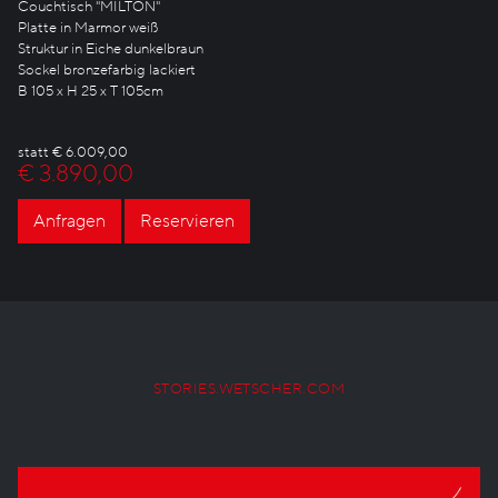
Couchtisch "MILTON"
Platte in Marmor weiß
Struktur in Eiche dunkelbraun
Sockel bronzefarbig lackiert
B 105 x H 25 x T 105cm
statt € 6.009,00
€ 3.890,00
Anfragen
Reservieren
STORIES.WETSCHER.COM