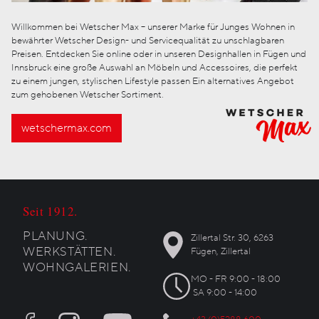
Willkommen bei Wetscher Max – unserer Marke für Junges Wohnen in
bewährter Wetscher Design- und Servicequalität zu unschlagbaren
Preisen. Entdecken Sie online oder in unseren Designhallen in Fügen und
Innsbruck eine große Auswahl an Möbeln und Accessoires, die perfekt
zu einem jungen, stylischen Lifestyle passen Ein alternatives Angebot
zum gehobenen Wetscher Sortiment.
wetschermax.com
Seit 1912.
PLANUNG.
Zillertal Str. 30, 6263
WERKSTÄTTEN.
Fügen, Zillertal
WOHNGALERIEN.
MO - FR 9:00 - 18:00
SA 9:00 - 14:00