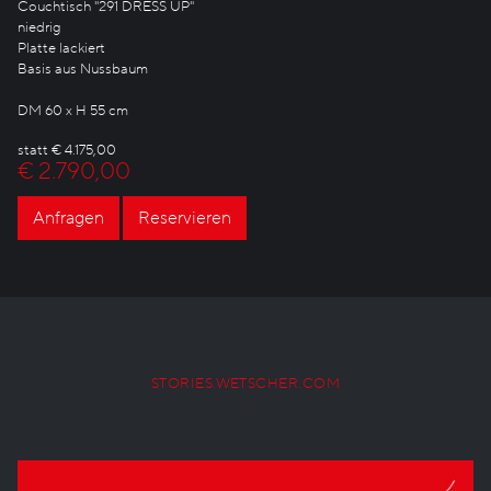
Couchtisch "291 DRESS UP"
niedrig
Platte lackiert
Basis aus Nussbaum
DM 60 x H 55 cm
statt € 4.175,00
€ 2.790,00
Anfragen
Reservieren
STORIES.WETSCHER.COM