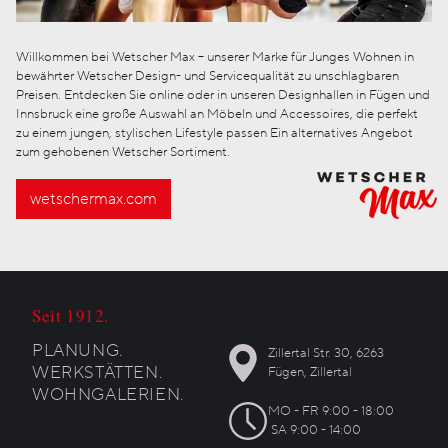
Willkommen bei Wetscher Max – unserer Marke für Junges Wohnen in
bewährter Wetscher Design- und Servicequalität zu unschlagbaren
Preisen. Entdecken Sie online oder in unseren Designhallen in Fügen und
Innsbruck eine große Auswahl an Möbeln und Accessoires, die perfekt
zu einem jungen, stylischen Lifestyle passen Ein alternatives Angebot
zum gehobenen Wetscher Sortiment.
wetschermax.com
Seit 1912.
PLANUNG.
Zillertal Str. 30, 6263
WERKSTÄTTEN.
Fügen, Zillertal
WOHNGALERIEN.
MO - FR 9:00 - 18:00
SA 9:00 - 14:00