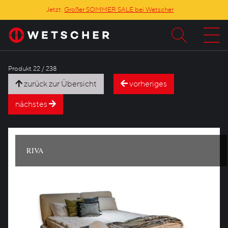
Jetzt:
Großer SOMMER SALE bei Wetscher
Produkt 22 / 238
zurück zur Übersicht
vorheriges
nächstes
RIVA