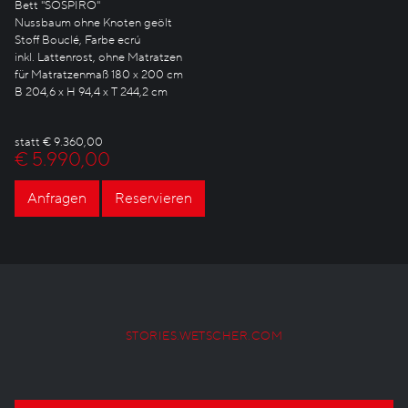
Bett "SOSPIRO"
Nussbaum ohne Knoten geölt
Stoff Bouclé, Farbe ecrú
inkl. Lattenrost, ohne Matratzen
für Matratzenmaß 180 x 200 cm
B 204,6 x H 94,4 x T 244,2 cm
statt € 9.360,00
€ 5.990,00
Anfragen
Reservieren
STORIES.WETSCHER.COM