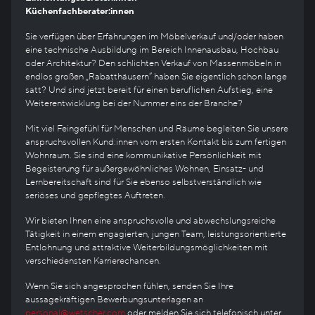
Küchenfachberater:innen
Sie verfügen über Erfahrungen im Möbelverkauf und/oder haben
eine technische Ausbildung im Bereich Innenausbau, Hochbau
oder Architektur? Den schlichten Verkauf von Massenmöbeln in
endlos großen „Rabatthäusern“ haben Sie eigentlich schon lange
satt? Und sind jetzt bereit für einen beruflichen Aufstieg, eine
Weiterentwicklung bei der Nummer eins der Branche?
Mit viel Feingefühl für Menschen und Räume begleiten Sie unsere
anspruchsvollen Kund:innen vom ersten Kontakt bis zum fertigen
Wohnraum. Sie sind eine kommunikative Persönlichkeit mit
Begeisterung für außergewöhnliches Wohnen, Einsatz- und
Lernbereitschaft sind für Sie ebenso selbstverständlich wie
seriöses und gepflegtes Auftreten.
Wir bieten Ihnen eine anspruchsvolle und abwechslungsreiche
Tätigkeit in einem engagierten, jungen Team, leistungsorientierte
Entlohnung und attraktive Weiterbildungsmöglichkeiten mit
verschiedensten Karrierechancen.
Wenn Sie sich angesprochen fühlen, senden Sie Ihre
aussagekräftigen Bewerbungsunterlagen an
personal@wetscher.com
oder melden Sie sich telefonisch unter